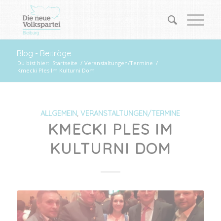
Blog - Beiträge
Du bist hier:
Startseite
/
Veranstaltungen/Termine
/
Kmecki Ples Im Kulturni Dom
ALLGEMEIN
,
VERANSTALTUNGEN/TERMINE
KMECKI PLES IM
KULTURNI DOM