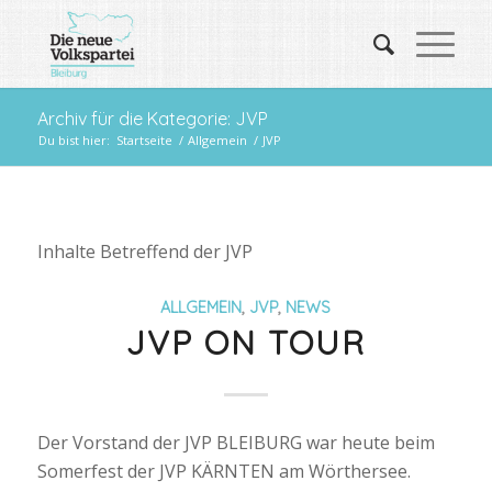
Archiv für die Kategorie: JVP
Du bist hier:
Startseite
/
Allgemein
/
JVP
Inhalte Betreffend der JVP
ALLGEMEIN
,
JVP
,
NEWS
JVP ON TOUR
Der Vorstand der JVP BLEIBURG war heute beim
Somerfest der JVP KÄRNTEN am Wörthersee.