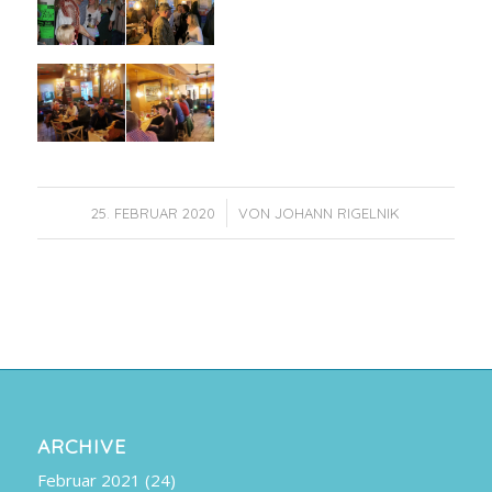
/
25. FEBRUAR 2020
VON
JOHANN RIGELNIK
ARCHIVE
Februar 2021
(24)