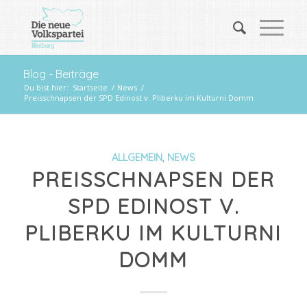
Blog - Beiträge
Du bist hier:
Startseite
/
News
/
Preisschnapsen der SPD Edinost v. Pliberku im Kulturni Domm
ALLGEMEIN
,
NEWS
PREISSCHNAPSEN DER
SPD EDINOST V.
PLIBERKU IM KULTURNI
DOMM