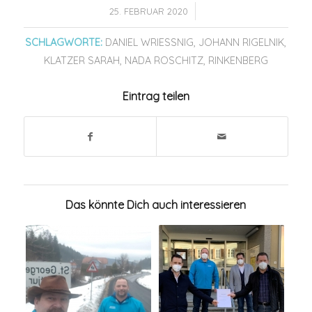
/
25. FEBRUAR 2020
SCHLAGWORTE:
DANIEL WRIESSNIG
,
JOHANN RIGELNIK
,
KLATZER SARAH
,
NADA ROSCHITZ
,
RINKENBERG
Eintrag teilen
Das könnte Dich auch interessieren