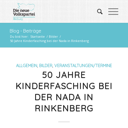
Blog - Beiträge
Du bist hier:
Startseite
/
Bilder
/
50 Jahre Kinderfasching bei der Nada in Rinkenberg
ALLGEMEIN
,
BILDER
,
VERANSTALTUNGEN/TERMINE
50 JAHRE
KINDERFASCHING BEI
DER NADA IN
RINKENBERG