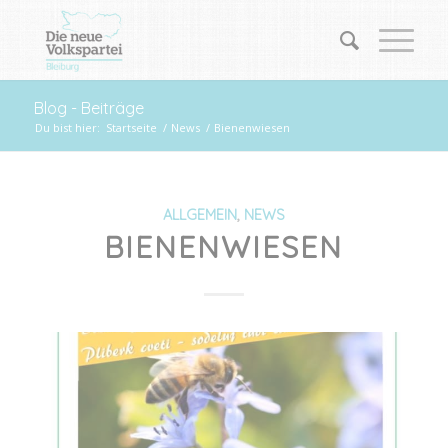
Blog - Beiträge
Du bist hier:
Startseite
/
News
/
Bienenwiesen
ALLGEMEIN
,
NEWS
BIENENWIESEN