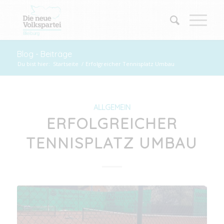
Blog - Beiträge
Du bist hier:
Startseite
/
Erfolgreicher Tennisplatz Umbau
ALLGEMEIN
ERFOLGREICHER
TENNISPLATZ UMBAU