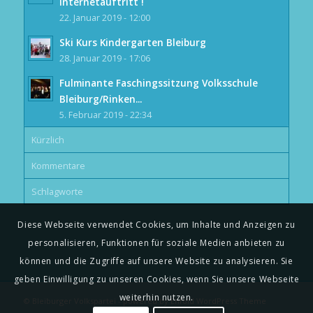
Internetauftritt !
22. Januar 2019 - 12:00
Ski Kurs Kindergarten Bleiburg
28. Januar 2019 - 17:06
Fulminante Faschingssitzung Volksschule
Bleiburg/Rinken...
5. Februar 2019 - 22:34
Kürzlich
Kommentare
Schlagworte
Diese Webseite verwendet Cookies, um Inhalte und Anzeigen zu
personalisieren, Funktionen für soziale Medien anbieten zu
können und die Zugriffe auf unsere Website zu analysieren. Sie
geben Einwilligung zu unseren Cookies, wenn Sie unsere Webseite
weiterhin nutzen.
© Bleiburger Volkspartei -
powered by Enfold WordPress Theme