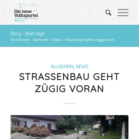
Blog - Beiträge
Du bist hier:
Startseite
/
News
/
Straßenbau geht zügig voran
ALLGEMEIN
,
NEWS
STRASSENBAU GEHT Z
ÜGIG VORAN