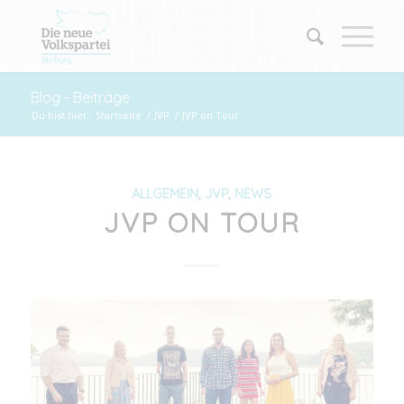
Blog - Beiträge
Du bist hier:
Startseite
/
JVP
/
JVP on Tour
ALLGEMEIN
,
JVP
,
NEWS
JVP ON TOUR