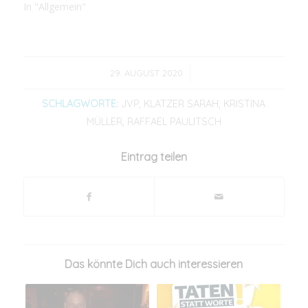
In "Allgemein"
/
29. AUGUST 2020
SCHLAGWORTE:
JVP
,
KLATZER SARAH
,
KRISTINA
MÜLLER
,
RAFFAEL PAULITSCH
Eintrag teilen
Das könnte Dich auch interessieren