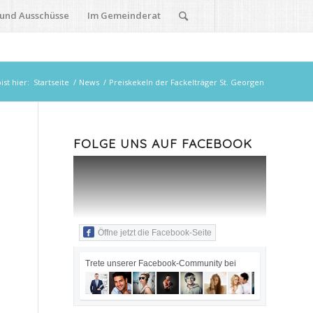
 und Ausschüsse
Im Gemeinderat
ist hier:
Startseite
/
News
/
Preiskekeln der Fackelträger St. Georgen
FOLGE UNS AUF FACEBOOK
Öffne jetzt die Facebook-Seite
Trete unserer Facebook-Community bei