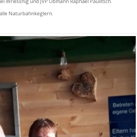
el Wriessnig und JVP Obmann Raphael Paulitsch.
alle Naturbahnkeglern.