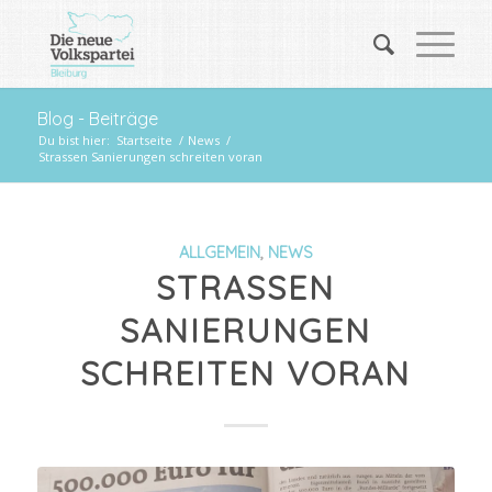
Blog - Beiträge
Du bist hier:
Startseite
/
News
/
Strassen Sanierungen schreiten voran
ALLGEMEIN
,
NEWS
STRASSEN
SANIERUNGEN
SCHREITEN VORAN