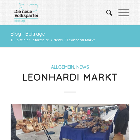
Blog - Beiträge
Du bist hier:
Startseite
/
News
/
Leonhardi Markt
ALLGEMEIN
,
NEWS
LEONHARDI MARKT