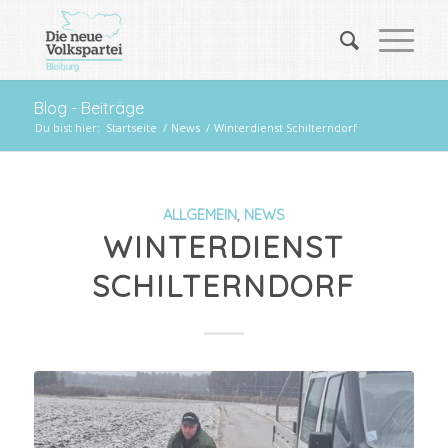
Blog - Beiträge
Du bist hier:
Startseite
/
News
/
Winterdienst Schilterndorf
ALLGEMEIN
,
NEWS
WINTERDIENST
SCHILTERNDORF