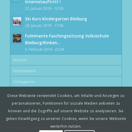
Internetauftritt !
22. Januar 2019 - 12:00
Ski Kurs Kindergarten Bleiburg
28. Januar 2019 - 17:06
Fulminante Faschingssitzung Volksschule
Bleiburg/Rinken...
5. Februar 2019 - 22:34
Kürzlich
Kommentare
Schlagworte
Diese Webseite verwendet Cookies, um Inhalte und Anzeigen zu
personalisieren, Funktionen für soziale Medien anbieten zu
können und die Zugriffe auf unsere Website zu analysieren. Sie
geben Einwilligung zu unseren Cookies, wenn Sie unsere Webseite
weiterhin nutzen.
© Bleiburger Volkspartei -
powered by Enfold WordPress Theme