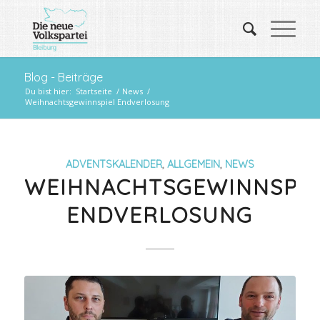
Blog - Beiträge
Du bist hier:
Startseite
/
News
/
Weihnachtsgewinnspiel Endverlosung
ADVENTSKALENDER
,
ALLGEMEIN
,
NEWS
WEIHNACHTSGEWINNSPIE
ENDVERLOSUNG