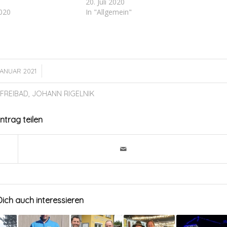
20. Juli 2020
020
In "Allgemein"
/
JANUAR 2021
FREIBAD
,
JOHANN RIGELNIK
intrag teilen
ich auch interessieren