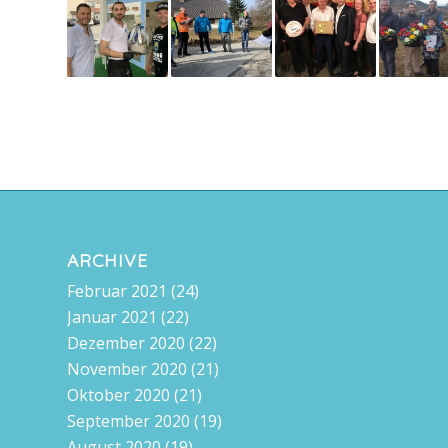
ARCHIVE
Februar 2021
(24)
Januar 2021
(22)
Dezember 2020
(22)
November 2020
(21)
Oktober 2020
(21)
September 2020
(19)
August 2020
(19)