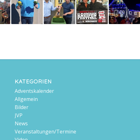
KATEGORIEN
Adventskalender
Allgemein
Bilder
JVP
News
Veranstaltungen/Termine
Video