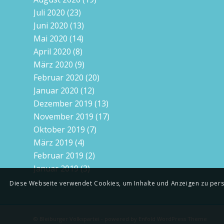
Juli 2020
(23)
Juni 2020
(13)
Mai 2020
(14)
April 2020
(8)
März 2020
(9)
Februar 2020
(20)
Januar 2020
(12)
Dezember 2019
(13)
November 2019
(17)
Oktober 2019
(7)
März 2019
(4)
Februar 2019
(2)
Januar 2019
(3)
Diese Webseite verwendet Cookies, um Inhalte und Anzeigen zu person
© Bleiburger Volkspartei -
powered by Enfold WordPress Theme