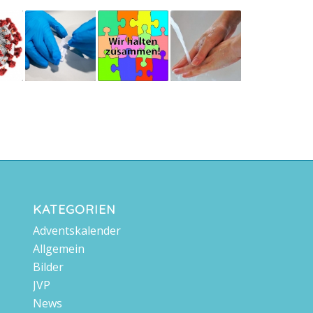
KATEGORIEN
Adventskalender
Allgemein
Bilder
JVP
News