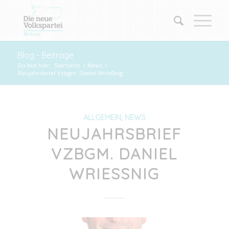
Blog - Beiträge
Du bist hier:
Startseite
/
News
/
Neujahrsbrief Vzbgm. Daniel Wrießnig
ALLGEMEIN
,
NEWS
NEUJAHRSBRIEF
VZBGM. DANIEL
WRIESSNIG