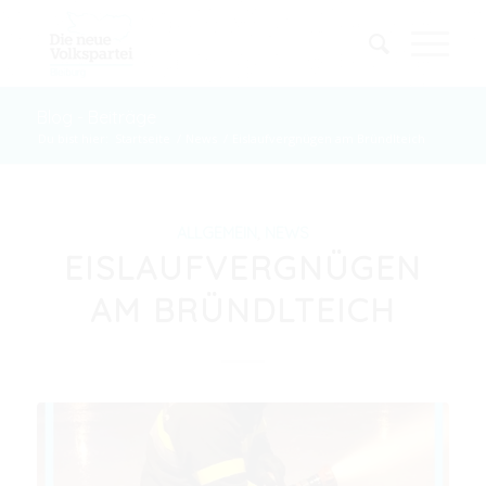
Blog - Beiträge
Du bist hier:
Startseite
/
News
/
Eislaufvergnügen am Bründlteich
ALLGEMEIN
,
NEWS
EISLAUFVERGNÜGEN
AM BRÜNDLTEICH