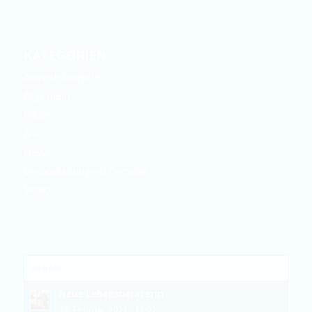
KATEGORIEN
Adventskalender
Allgemein
Bilder
JVP
News
Veranstaltungen/Termine
Video
Beliebt
Neue Lebensberaterin
26. Februar 2021 - 17:02