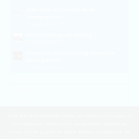
Willkommen auf unserem NEUEN
Internetauftritt !
22. Januar 2019 - 12:00
Ski Kurs Kindergarten Bleiburg
28. Januar 2019 - 17:06
Fulminante Faschingssitzung Volksschule
Bleiburg/Rinken...
5. Februar 2019 - 22:34
Kürzlich
Kommentare
Schlagworte
Diese Webseite verwendet Cookies, um Inhalte und Anzeigen zu
personalisieren, Funktionen für soziale Medien anbieten zu
können und die Zugriffe auf unsere Website zu analysieren. Sie