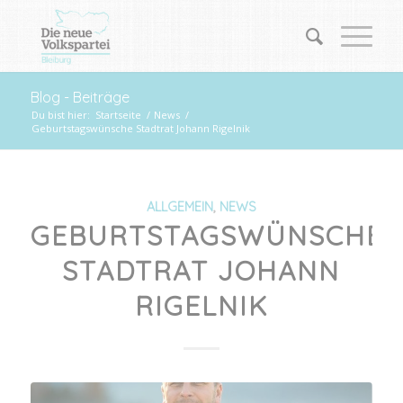
Blog - Beiträge
Du bist hier:
Startseite
/
News
/
Geburtstagswünsche Stadtrat Johann Rigelnik
ALLGEMEIN
,
NEWS
GEBURTSTAGSWÜNSCHE
STADTRAT JOHANN
RIGELNIK