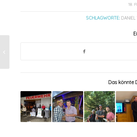
18. 
SCHLAGWORTE:
DANIEL
E
Saufest Pazzo –
Würste to go
Das könnte D