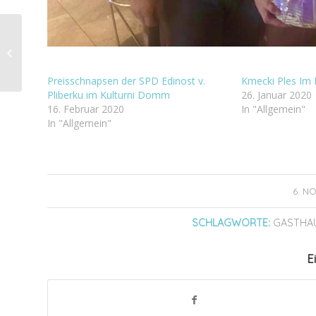
Feintrassierung St.
Margarethen
Preisschnapsen der SPD Edinost v.
Kmecki Ples Im 
Pliberku im Kulturni Domm
26. Januar 2020
16. Februar 2020
In "Allgemein"
In "Allgemein"
6. N
SCHLAGWORTE:
GASTHA
E