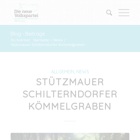
Blog - Beiträge
Du bist hier:
Startseite
/
News
/
Stützmauer Schilterndorfer Kömmelgraben
ALLGEMEIN
,
NEWS
STÜTZMAUER
SCHILTERNDORFER
KÖMMELGRABEN