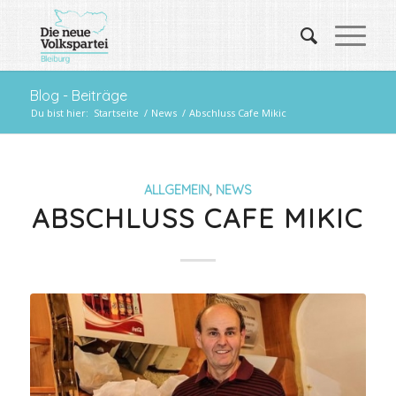
Blog - Beiträge
Du bist hier:
Startseite
/
News
/
Abschluss Cafe Mikic
ALLGEMEIN
,
NEWS
ABSCHLUSS CAFE MIKIC