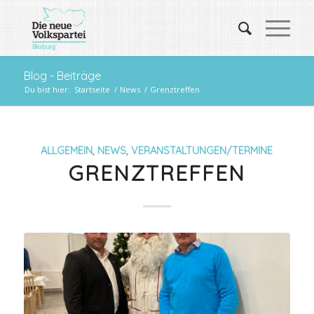
Blog - Beiträge
Du bist hier:
Startseite
/
News
/
Grenztreffen
ALLGEMEIN
,
NEWS
,
VERANSTALTUNGEN/TERMINE
GRENZTREFFEN