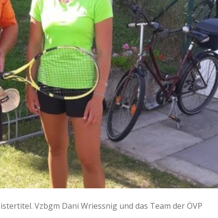
eistertitel. Vzbgm Dani Wriessnig und das Team der ÖVP