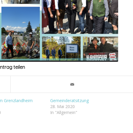
intrag teilen
im Grenzlandheim
Gemeinderatsitzung
28. Mai 2020
0
In "Allgemein"