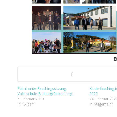
E
Fulminante Faschingssitzung
Kinderfasching 
Volksschule Bleiburg/Rinkenberg
2020
5. Februar 2019
24. Februar 202
In "Bilder"
In "Allgemein"