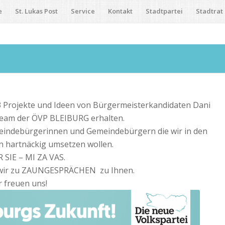
e
St. Lukas Post
Service
Kontakt
Stadtpartei
Stadtrat
93 Projekte und Ideen von Bürgermeisterkandidaten Dani
am der ÖVP BLEIBURG erhalten.
meindebürgerinnen und Gemeindebürgern die wir in den
 hartnäckig umsetzen wollen.
 SIE – MI ZA VAS.
ir zu ZAUNGESPRÄCHEN zu Ihnen.
r freuen uns!