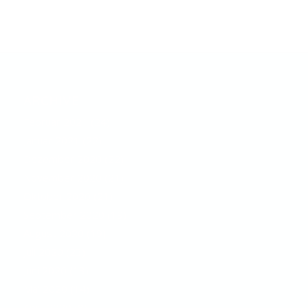
ARCHIVE
Februar 2021
(24)
Januar 2021
(22)
Dezember 2020
(22)
November 2020
(21)
Oktober 2020
(21)
September 2020
(19)
August 2020
(19)
Juli 2020
(23)
Juni 2020
(13)
Mai 2020
(14)
April 2020
(8)