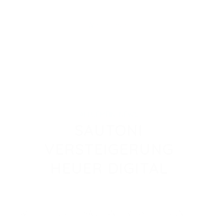
Weiterlesen
/
19. JANUAR 2021
VON
JOHANN RIGELNIK
ALLGEMEIN
,
NEWS
SAUTONI
VERSTEIGERUNG
HEUER DIGITAL
ÖVP BLEIBURG – „SAUTONI – VERSTEIGERUNG“