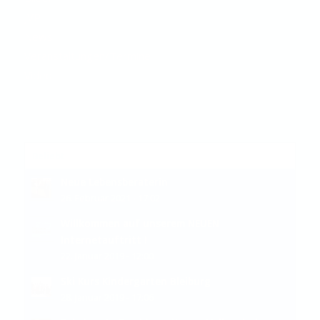
JVP
News
Veranstaltungen/Termine
Video
Beliebt
Neue Lebensberaterin
26. Februar 2021 - 17:02
Willkommen auf unserem NEUEN
Internetauftritt !
22. Januar 2019 - 12:00
Ski Kurs Kindergarten Bleiburg
28. Januar 2019 - 17:06