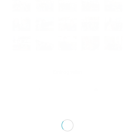
Eintrag teilen
/
13. JANUAR 2021
VON
JOHANN RIGELNIK