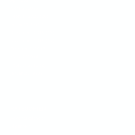
März 2020
(9)
Februar 2020
(20)
Januar 2020
(12)
Dezember 2019
(13)
November 2019
(17)
Oktober 2019
(7)
März 2019
(4)
Februar 2019
(2)
Januar 2019
(3)
KATEGORIEN
Adventskalender
Allgemein
Bilder