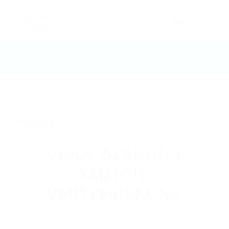
Schlagwortarchiv für: Kirche
Du bist hier:
Startseite
/
Kirche
Beiträge
ALLGEMEIN
,
NEWS
,
VIDEO
VIDOE SEGNUNG
SAUTONI
VERSTEIGERUNG