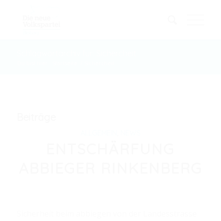
Schlagwortarchiv für: Sichercheit
Du bist hier:
Startseite
/
Sichercheit
Beiträge
ALLGEMEIN
,
NEWS
ENTSCHÄRFUNG
ABBIEGER RINKENBERG
Sicherheit beim abbiegen von der Landesstrasse