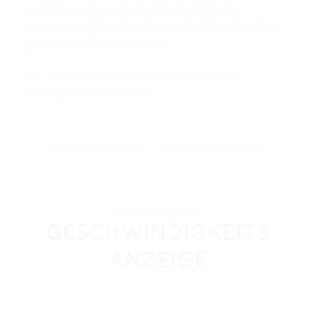
nach Rinkenberg, in den letzten Monaten
passierten viele teils schwere Unfälle, ab sofort
gilt hier ein Überholverbot.
Wir werden uns auch weiterhin um eine
Einbiegespur bemühen.
/
26. NOVEMBER 2020
VON
JOHANN RIGELNIK
ALLGEMEIN
,
NEWS
GESCHWINDIGKEITS
ANZEIGE