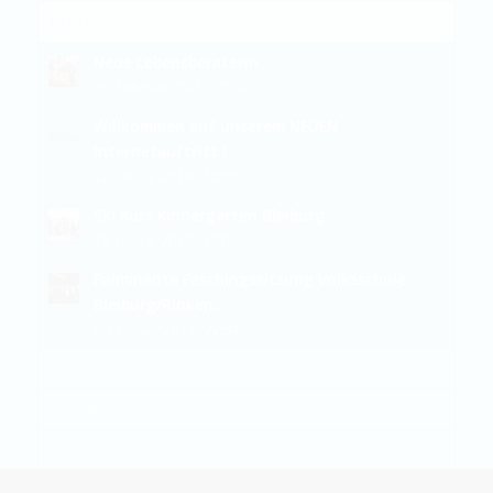
Beliebt
Neue Lebensberaterin
26. Februar 2021 - 17:02
Willkommen auf unserem NEUEN
Internetauftritt !
22. Januar 2019 - 12:00
Ski Kurs Kindergarten Bleiburg
28. Januar 2019 - 17:06
Fulminante Faschingssitzung Volksschule
Bleiburg/Rinken...
5. Februar 2019 - 22:34
Kürzlich
Kommentare
Schlagworte