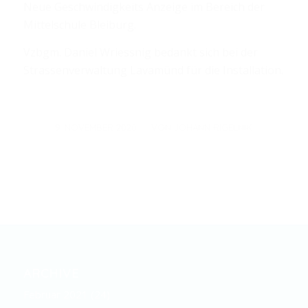
Neue Geschwindigkeits Anzeige im Bereich der
Mittelschule Bleiburg.
Vzbgm. Daniel Wriessnig bedankt sich bei der
Strassenverwaltung Lavamünd für die Installation.
/
9. NOVEMBER 2020
VON
JOHANN RIGELNIK
ARCHIVE
Februar 2021
(24)