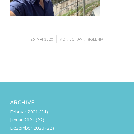
/
26. MAI 2020
VON
JOHANN RIGELNIK
ARCHIVE
Februar 2021
(24)
Januar 2021
(22)
Dezember 2020
(22)