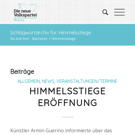
Schlagwortarchiv für: Himmelsstiege
Du bist hier:
Startseite
/
Himmelsstiege
Beiträge
ALLGEMEIN
,
NEWS
,
VERANSTALTUNGEN/TERMINE
HIMMELSSTIEGE
ERÖFFNUNG
Künstler Armin Guerino informierte über das