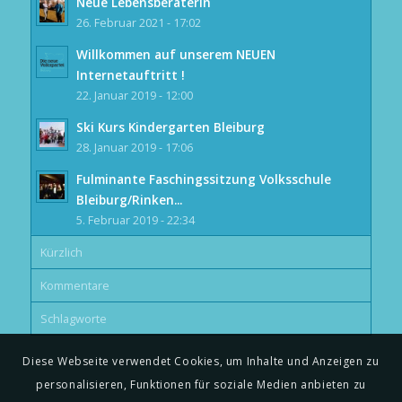
Neue Lebensberaterin
26. Februar 2021 - 17:02
Willkommen auf unserem NEUEN
Internetauftritt !
22. Januar 2019 - 12:00
Ski Kurs Kindergarten Bleiburg
28. Januar 2019 - 17:06
Fulminante Faschingssitzung Volksschule
Bleiburg/Rinken...
5. Februar 2019 - 22:34
Kürzlich
Kommentare
Schlagworte
Diese Webseite verwendet Cookies, um Inhalte und Anzeigen zu
personalisieren, Funktionen für soziale Medien anbieten zu