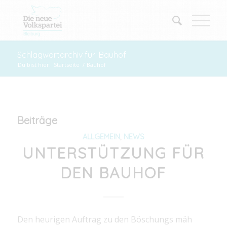
Schlagwortarchiv für: Bauhof
Du bist hier:
Startseite
/
Bauhof
Beiträge
ALLGEMEIN
,
NEWS
UNTERSTÜTZUNG FÜR
DEN BAUHOF
Den heurigen Auftrag zu den Böschungs mäh