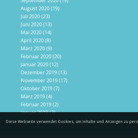
September 2020
(19)
August 2020
(19)
Juli 2020
(23)
Juni 2020
(13)
Mai 2020
(14)
April 2020
(8)
März 2020
(9)
Februar 2020
(20)
Januar 2020
(12)
Dezember 2019
(13)
November 2019
(17)
Oktober 2019
(7)
März 2019
(4)
Februar 2019
(2)
Januar 2019
(3)
Diese Webseite verwendet Cookies, um Inhalte und Anzeigen zu person