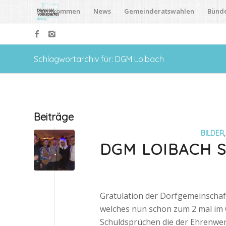
Willkommen
News
Gemeinderatswahlen
Bünd
Schlagwortarchiv für: DGM Loibach
Beiträge
BILDER
DGM LOIBACH 
Gratulation der Dorfgemeinscha
welches nun schon zum 2 mal im G
Schuldsprüchen die der Ehrenwer