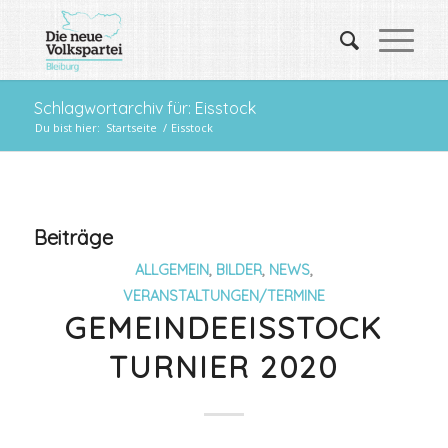
Schlagwortarchiv für: Eisstock
Du bist hier:
Startseite
/
Eisstock
Beiträge
ALLGEMEIN
,
BILDER
,
NEWS
,
VERANSTALTUNGEN/TERMINE
GEMEINDEEISSTOCK
TURNIER 2020