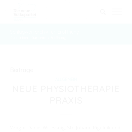
Schlagwortarchiv für: Eröffnung
Du bist hier:
Startseite
/
Eröffnung
Beiträge
ALLGEMEIN
NEUE PHYSIOTHERAPIE
PRAXIS
Vzbgm. Daniel Wriessnig, Str. Johann Rigelnik und