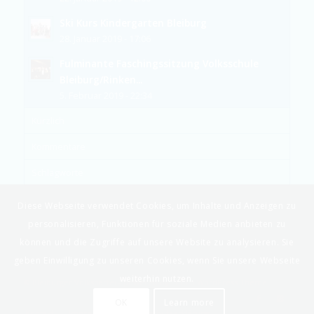
Ski Kurs Kindergarten Bleiburg
28. Januar 2019 - 17:06
Fulminante Faschingssitzung Volksschule
Bleiburg/Rinken...
5. Februar 2019 - 22:34
Kürzlich
Kommentare
Schlagworte
Diese Webseite verwendet Cookies, um Inhalte und Anzeigen zu
personalisieren, Funktionen für soziale Medien anbieten zu
können und die Zugriffe auf unsere Website zu analysieren. Sie
geben Einwilligung zu unseren Cookies, wenn Sie unsere Webseite
weiterhin nutzen.
© Bleiburger Volkspartei -
powered by Enfold WordPress Theme
OK
Learn more
Kontakt
Impressum
Datenschutzerklärung