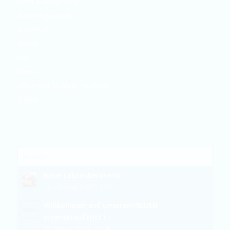
Adventskalender
Allgemein
Bilder
JVP
News
Veranstaltungen/Termine
Video
Beliebt
Neue Lebensberaterin
26. Februar 2021 - 17:02
Willkommen auf unserem NEUEN
Internetauftritt !
22. Januar 2019 - 12:00