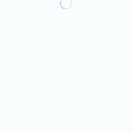
Juli 2020
(23)
Juni 2020
(13)
Mai 2020
(14)
April 2020
(8)
März 2020
(9)
Februar 2020
(20)
Januar 2020
(12)
Dezember 2019
(13)
November 2019
(17)
Oktober 2019
(7)
März 2019
(4)
Februar 2019
(2)
Januar 2019
(3)
KATEGORIEN