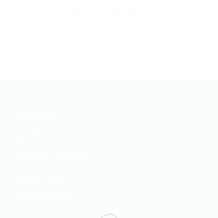
/
9. MAI 2020
VON
JOHANN RIGELNIK
ARCHIVE
Februar 2021
(24)
Januar 2021
(22)
Dezember 2020
(22)
November 2020
(21)
Oktober 2020
(21)
September 2020
(19)
August 2020
(19)