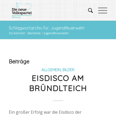
Schlagwortarchiv für: Jugendfeuerwehr
Du bist hier:
Startseite
/
Jugendfeuerwehr
Beiträge
ALLGEMEIN
,
BILDER
EISDISCO AM
BRÜNDLTEICH
Ein großer Erfolg war die Eisdisco der