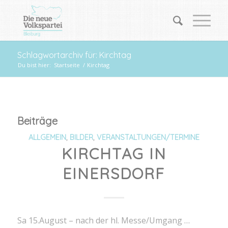
Schlagwortarchiv für: Kirchtag
Du bist hier:
Startseite
/
Kirchtag
Beiträge
ALLGEMEIN
,
BILDER
,
VERANSTALTUNGEN/TERMINE
KIRCHTAG IN
EINERSDORF
Sa 15.August – nach der hl. Messe/Umgang …