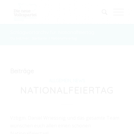
Schlagwortarchiv für: Nationalfeiertag
Du bist hier:
Startseite
/
Nationalfeiertag
Beiträge
ALLGEMEIN
,
NEWS
NATIONALFEIERTAG
Vzbgm. Daniel Wriessnig und das gesamte Team
wünschen euch allen einen schönen
Nationalfeiertag!