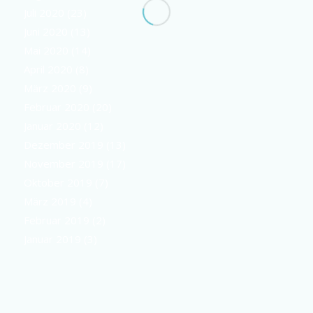
Juli 2020
(23)
Juni 2020
(13)
Mai 2020
(14)
April 2020
(8)
März 2020
(9)
Februar 2020
(20)
Januar 2020
(12)
Dezember 2019
(13)
November 2019
(17)
Oktober 2019
(7)
März 2019
(4)
Februar 2019
(2)
Januar 2019
(3)