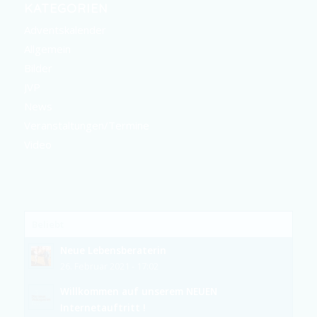
KATEGORIEN
Adventskalender
Allgemein
Bilder
JVP
News
Veranstaltungen/Termine
Video
Beliebt
Neue Lebensberaterin
26. Februar 2021 - 17:02
Willkommen auf unserem NEUEN
Internetauftritt !