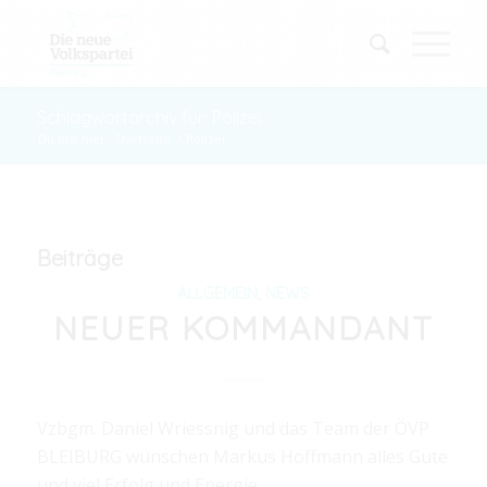
Schlagwortarchiv für: Polizei
Du bist hier:
Startseite
/
Polizei
Beiträge
ALLGEMEIN
,
NEWS
NEUER KOMMANDANT
Vzbgm. Daniel Wriessnig und das Team der ÖVP
BLEIBURG wünschen Markus Hoffmann alles Gute
und viel Erfolg und Energie.