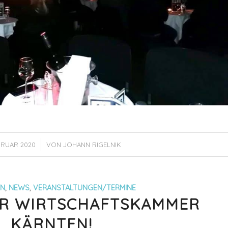
/
BRUAR 2020
VON
JOHANN RIGELNIK
IN
,
NEWS
,
VERANSTALTUNGEN/TERMINE
R WIRTSCHAFTSKAMMER
KÄRNTEN!