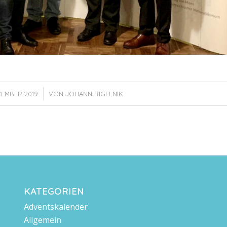
/
VEMBER 2019
VON
JOHANN RIGELNIK
KATEGORIEN
Adventskalender
Allgemein