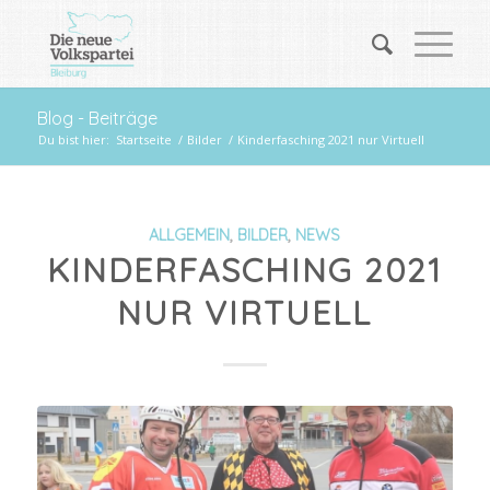
Blog - Beiträge
Du bist hier:
Startseite
/
Bilder
/
Kinderfasching 2021 nur Virtuell
ALLGEMEIN
,
BILDER
,
NEWS
KINDERFASCHING 2021
NUR VIRTUELL