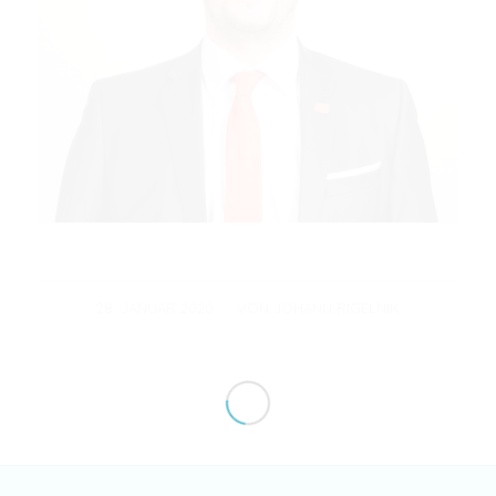
/
28. JANUAR 2020
VON
JOHANN RIGELNIK