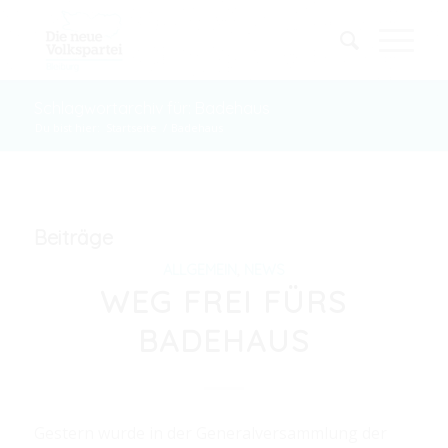
Schlagwortarchiv für: Badehaus
Du bist hier:
Startseite
/
Badehaus
Beiträge
ALLGEMEIN
,
NEWS
WEG FREI FÜRS
BADEHAUS
Gestern wurde in der Generalversammlung der