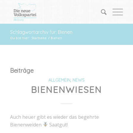
Schlagwortarchiv für: Bienen
Du bist hier:
Startseite
/
Bienen
Beiträge
ALLGEMEIN
,
NEWS
BIENENWIESEN
Auch heuer gibt es wieder das begehrte
Bienenweiden
Saatgut!