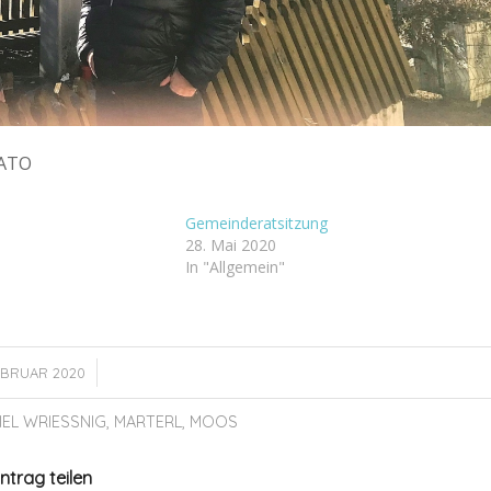
LATO
Gemeinderatsitzung
1
28. Mai 2020
In "Allgemein"
/
FEBRUAR 2020
IEL WRIESSNIG
,
MARTERL
,
MOOS
intrag teilen