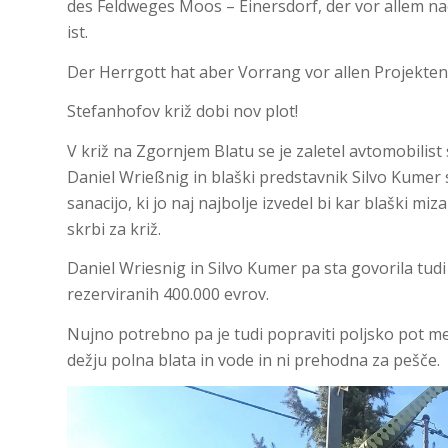
des Feldweges Moos – Einersdorf, der vor allem 
ist.
Der Herrgott hat aber Vorrang vor allen Projekten
Stefanhofov križ dobi nov plot!
V križ na Zgornjem Blatu se je zaletel avtomobilist
Daniel Wrießnig in blaški predstavnik Silvo Kumer s
sanacijo, ki jo naj najbolje izvedel bi kar blaški m
skrbi za križ.
Daniel Wriesnig in Silvo Kumer pa sta govorila tudi 
rezerviranih 400.000 evrov.
Nujno potrebno pa je tudi popraviti poljsko pot me
dežju polna blata in vode in ni prehodna za pešče.