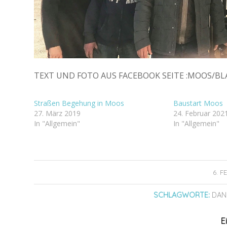
TEXT UND FOTO AUS FACEBOOK SEITE :MOOS/B
Straßen Begehung in Moos
Baustart Moos
27. März 2019
24. Februar 202
In "Allgemein"
In "Allgemein"
6. 
SCHLAGWORTE:
DAN
E