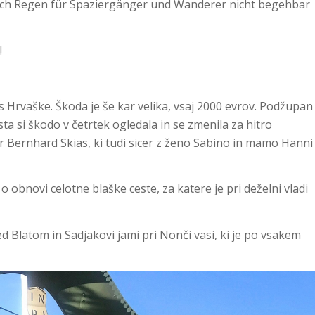
nach Regen für Spaziergänger und Wanderer nicht begehbar
!
 s Hrvaške. Škoda je še kar velika, vsaj 2000 evrov. Podžupan
ta si škodo v četrtek ogledala in se zmenila za hitro
izar Bernhard Skias, ki tudi sicer z ženo Sabino in mamo Hanni
o obnovi celotne blaške ceste, za katere je pri deželni vladi
d Blatom in Sadjakovi jami pri Nonči vasi, ki je po vsakem