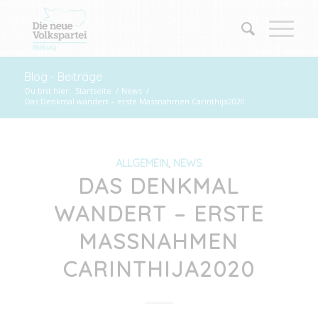
Blog - Beiträge
Du bist hier:
Startseite
/
News
/
Das Denkmal wandert – erste Massnahmen Carinthija2020
ALLGEMEIN
,
NEWS
DAS DENKMAL
WANDERT – ERSTE
MASSNAHMEN
CARINTHIJA2020