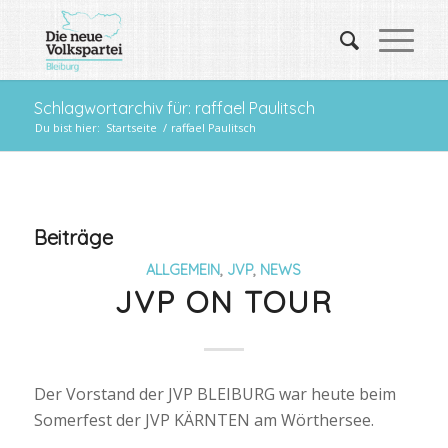
Schlagwortarchiv für: raffael Paulitsch
Du bist hier:
Startseite
/
raffael Paulitsch
Beiträge
ALLGEMEIN
,
JVP
,
NEWS
JVP ON TOUR
Der Vorstand der JVP BLEIBURG war heute beim
Somerfest der JVP KÄRNTEN am Wörthersee.